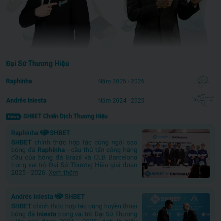
Đại Sứ Thương Hiệu
Raphinha
Năm 2025 - 2026
Andrés Iniesta
Năm 2024 - 2025
SHBET
Chiến Dịch Thương Hiệu