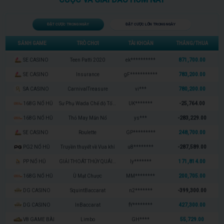
PG2 NỔ HŨ
Lễ hội rửa xe Thái lan
AR*********
490,509.50
FC NỔ HŨ
Của Cải Dồi Dào 3x3
pw**************
-292,583.50
ĐẶT CƯỢC TRONG NGÀY
ĐẶT CƯỢC LỚN TRONG NGÀY
WM CASINO
Ngưu ngưu
hT**
975,800.00
SẢNH GAME
TRÒ CHƠI
TÀI KHOẢN
THẮNG/THUA
JiLi BẮN CÁ
JILI Vua đánh cá
vw********
521,159.00
SE CASINO
Teen Patti 2020
ek**********
871,700.00
SE CASINO
Insurance
gF***********
783,200.00
SA CASINO
CarnivalTreasure
vi***
780,200.00
168G NỔ HŨ
Sư Phụ Wada Chế độ Tốc Độ Cao
UK*******
-25,764.00
168G NỔ HŨ
Thỏ May Mắn Nổ
ys***
-283,229.00
SE CASINO
Roulette
GP*********
248,700.00
PG2 NỔ HŨ
Truyền thuyết về Vua khỉ
u8********
-287,589.00
PP NỔ HŨ
GIẢI THOÁT THỦY QUÁI 2
Iy*******
171,814.00
168G NỔ HŨ
Ù Mạt Chược
MM********
200,705.00
DG CASINO
SquintBaccarat
n2*******
-399,300.00
DG CASINO
InBaccarat
fY********
427,300.00